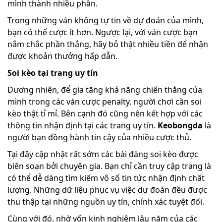
mình thành nhiều phần.
Trong những ván không tự tin về dự đoán của mình,
bạn có thể cược ít hơn. Ngược lại, với ván cược bạn
nắm chắc phần thắng, hãy bỏ thật nhiều tiền để nhận
được khoản thưởng hấp dẫn.
Soi kèo tại trang uy tín
Đương nhiên, để gia tăng khả năng chiến thắng của
mình trong các ván cược penalty, người chơi cần soi
kèo thật tỉ mỉ. Bên cạnh đó cũng nên kết hợp với các
thông tin nhận định tại các trang uy tín.
Keobongda
là
người bạn đồng hành tin cậy của nhiều cược thủ.
Tại đây cập nhật rất sớm các bài đăng soi kèo được
biên soạn bởi chuyên gia. Bạn chỉ cần truy cập trang là
có thể dễ dàng tìm kiếm vô số tin tức nhận định chất
lượng. Những dữ liệu phục vụ việc dự đoán đều được
thu thập tại những nguồn uy tín, chính xác tuyệt đối.
Cùng với đó, nhờ vốn kinh nghiệm lâu năm của các