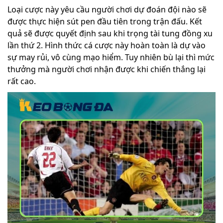
Loại cược này yêu cầu người chơi dự đoán đội nào sẽ
được thực hiện sút pen đầu tiên trong trận đấu. Kết
quả sẽ được quyết định sau khi trọng tài tung đồng xu
lần thứ 2. Hình thức cá cược này hoàn toàn là dự vào
sự may rủi, vô cùng mạo hiểm. Tuy nhiên bù lại thì mức
thưởng mà người chơi nhận được khi chiến thắng lại
rất cao.