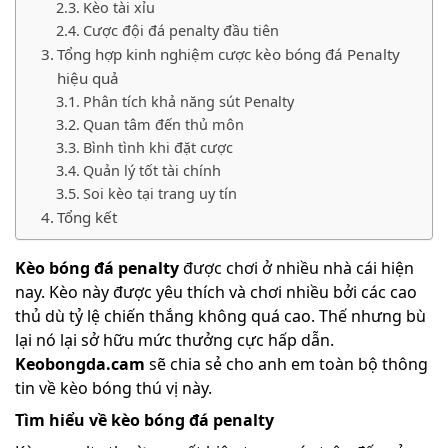
Kèo tài xỉu
Cược đội đá penalty đầu tiên
Tổng hợp kinh nghiệm cược kèo bóng đá Penalty
hiệu quả
Phân tích khả năng sút Penalty
Quan tâm đến thủ môn
Bình tình khi đặt cược
Quản lý tốt tài chính
Soi kèo tại trang uy tín
Tổng kết
Kèo bóng đá penalty
được chơi ở nhiều nhà cái hiện
nay. Kèo này được yêu thích và chơi nhiều bởi các cao
thủ dù tỷ lệ chiến thắng không quá cao. Thế nhưng bù
lại nó lại sở hữu mức thưởng cực hấp dẫn.
Keobongda.cam
sẽ chia sẻ cho anh em toàn bộ thông
tin về kèo bóng thú vị này.
Tìm hiểu về kèo bóng đá penalty