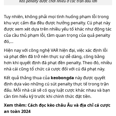
Kèo penalty được chơi nhiều ở các trận đấu lớn
Tuy nhiên, không phải mọi tình huống phạm lỗi trong
khu vực cấm địa đều được hưởng penalty. Cú phạt này
được xem xét dựa trên nhiều yếu tố khác như động tác
của cầu thủ phạm lỗi, tầm quan trọng của quả penalty
đó,…
Hiện nay với công nghệ VAR hiện đại, việc xác định lỗi
và phạt đền đã trở nên thực sự dễ dàng, công bằng
hơn khi quyết định đá phạt đền penalty. Theo đó, nhiều
nhà cái cũng tổ chức cá cược đối với cú đá phạt này.
Kết quả thắng thua của
keobongda
này được quyết
định dựa vào những cú sút penalty thực tế trong trận
đấu. Mỗi nhà cái sẽ có quy luật cược khác nhau và bạn
cần tìm hiểu kỹ trước khi chính thức đặt tiền.
Xem thêm:
Cách đọc kèo châu Âu và địa chỉ cá cược
an toàn 2024