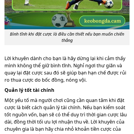
Bình tĩnh khi đặt cược là điều cần thiết nếu bạn muốn chiến
thắng
Lời khuyên dành cho bạn là hãy dừng lại khi cảm thấy
mình không thể giữ bình tĩnh. Nghỉ ngơi thư giãn và
quay lại đặt cược sau đó sẽ giúp bạn hạn chế được rủi
ro thua cược do bốc đồng, nóng vội.
Quản lý tốt tài chính
Một yếu tố mà người chơi cũng cần quan tâm khi đặt
cược là biết cách quản lý tài chính. Nếu bạn kiểm soát
tốt nguồn vốn, bạn sẽ có thể duy trì thời gian cược lâu
dài, đồng thời tối ưu lợi nhuận thu về. Lời khuyên của
chuyên gia là bạn hãy chia nhỏ khoản tiền cược của