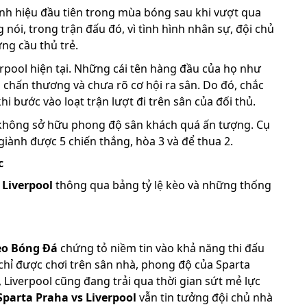
nh hiệu đầu tiên trong mùa bóng sau khi vượt qua
nói, trong trận đấu đó, vì tình hình nhân sự, đội chủ
ng cầu thủ trẻ.
erpool hiện tại. Những cái tên hàng đầu của họ như
 chấn thương và chưa rõ cơ hội ra sân. Do đó, chắc
hi bước vào loạt trận lượt đi trên sân của đối thủ.
 không sở hữu phong độ sân khách quá ấn tượng. Cụ
 giành được 5 chiến thắng, hòa 3 và để thua 2.
c
 Liverpool
thông qua bảng tỷ lệ kèo và những thống
èo Bóng Đá
chứng tỏ niềm tin vào khả năng thi đấu
 chỉ được chơi trên sân nhà, phong độ của Sparta
 Liverpool cũng đang trải qua thời gian sứt mẻ lực
Sparta Praha vs Liverpool
vẫn tin tưởng đội chủ nhà