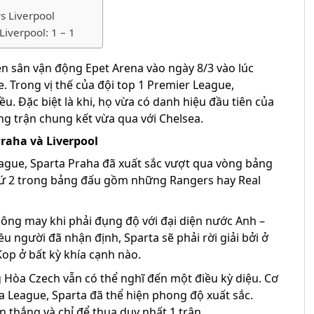
vs Liverpool
Liverpool: 1 – 1
ên sân vận động Epet Arena vào ngày 8/3 vào lúc
 Trong vị thế của đội top 1 Premier League,
u. Đặc biệt là khi, họ vừa có danh hiệu đầu tiên của
g trận chung kết vừa qua với Chelsea.
raha và Liverpool
ague, Sparta Praha đã xuất sắc vượt qua vòng bảng
 thứ 2 trong bảng đấu gồm những Rangers hay Real
không may khi phải đụng độ với đại diện nước Anh –
u người đã nhận định, Sparta sẽ phải rời giải bởi ở
Kop ở bất kỳ khía cạnh nào.
g Hòa Czech vẫn có thể nghĩ đến một điều kỳ diệu. Cơ
pa League, Sparta đã thể hiện phong độ xuất sắc.
ến thắng và chỉ để thua duy nhất 1 trận.