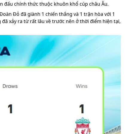
rận đấu chính thức thuộc khuôn khổ cúp châu Âu.
Đoàn Đỏ đã giành 1 chiến thắng và 1 trận hòa với 1
đã xảy ra từ rất lâu về trước nên ở thời điểm hiện tại,