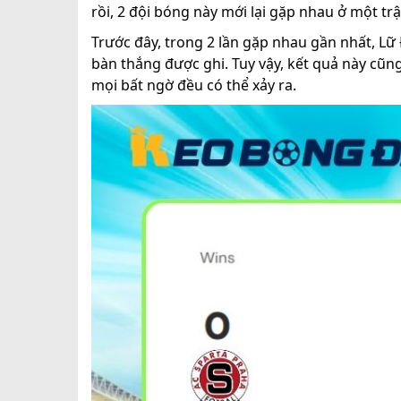
rồi, 2 đội bóng này mới lại gặp nhau ở một t
Trước đây, trong 2 lần gặp nhau gần nhất, Lữ 
bàn thắng được ghi. Tuy vậy, kết quả này cũng 
mọi bất ngờ đều có thể xảy ra.