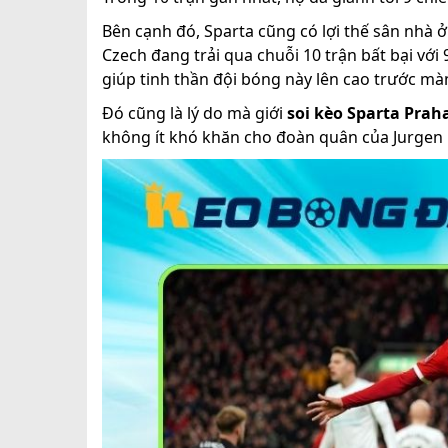
Bên cạnh đó, Sparta cũng có lợi thế sân nhà ở
Czech đang trải qua chuỗi 10 trận bất bại với
giúp tinh thần đội bóng này lên cao trước mà
Đó cũng là lý do mà giới
soi kèo Sparta Praha
không ít khó khăn cho đoàn quân của Jurgen Kl