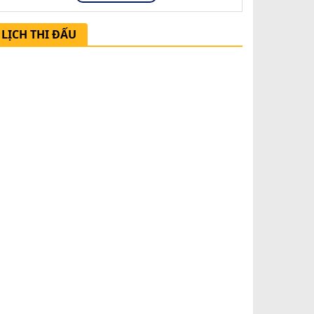
trọng bởi đây cũng là trận
đấu quyết định trong chiến
dịch giành vé đến với vòng
LỊCH THI ĐẤU
chung kết EURO 2024 của
cả 2. Theo đó, giới chuyên
môn đang có [...]