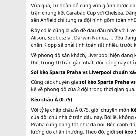
Vừa qua, Lữ đoàn đỏ cũng vừa giành được da
trận chung kết Carabao Cup với Chelsea. Đáng 
sân Anfield chỉ tung ra đội hình gồm toàn nhữ
Đây có lẽ cũng là vấn đề đau đầu nhất với Liv
Alison, Szoboszlai, Darwin Nunez, … đều đang
chắn Klopp sẽ phải tính toán rất nhiều trước k
Về phong độ sân khách, Liverpool hiện đang
thể, trong 10 trận gần nhất, đội bóng này chỉ
Soi kèo Sparta Praha vs Liverpool chuẩn xá
Cùng các chuyên gia
soi kèo Sparta Praha vs
kê về phong độ của 2 đội trong thời gian qua.
Kèo châu Á (0.75)
Với tỷ lệ chấp châu Á 0.75, giới chuyên môn
K
của đội chủ nhà ở trận đấu này. Bởi lẽ, không
Praha cũng đang tốt như đã nói. Bên cạnh đó,
lượng do chấn thương. Theo đó, giới
soi kèo 