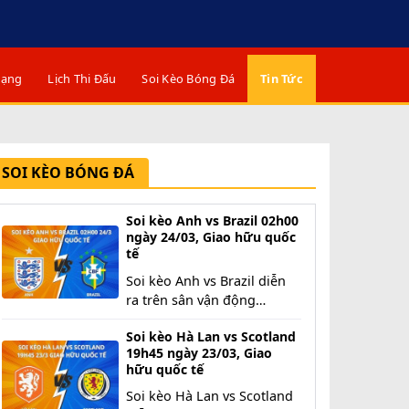
Hạng
Lịch Thi Đấu
Soi Kèo Bóng Đá
Tin Tức
SOI KÈO BÓNG ĐÁ
Soi kèo Anh vs Brazil 02h00
ngày 24/03, Giao hữu quốc
tế
Soi kèo Anh vs Brazil diễn
ra trên sân vận động
Wembley. Đây được coi là
Soi kèo Hà Lan vs Scotland
trận cầu tâm điểm của loạt
19h45 ngày 23/03, Giao
trận giao hữu quốc tế này
hữu quốc tế
khi đội tuyển Anh và Brazil
đều đang cực kỳ ráo riết
Soi kèo Hà Lan vs Scotland