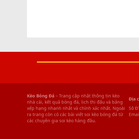
Kèo Bóng Đá
– Trang cập nhật thông tin kèo
Địa c
nhà cái, kết quả bóng đá, lịch thi đấu và bảng
xếp hạng nhanh nhất và chính xác nhất. Ngoài
Sô Đ
ra trang còn có các bài viết soi kèo bóng đá từ
Emai
các chuyên gia soi kèo hàng đầu.