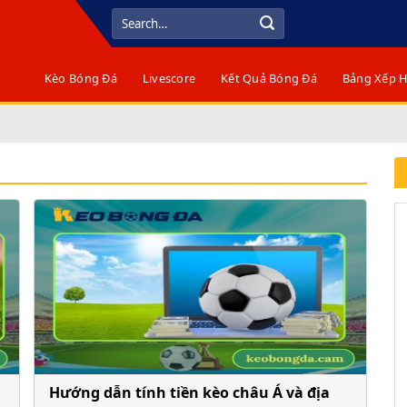
Kèo Bóng Đá
Livescore
Kết Quả Bóng Đá
Bảng Xếp 
Hướng dẫn tính tiền kèo châu Á và địa