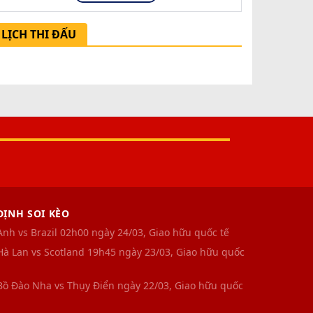
trọng bởi đây cũng là trận
đấu quyết định trong chiến
dịch giành vé đến với vòng
LỊCH THI ĐẤU
chung kết EURO 2024 của
cả 2. Theo đó, giới chuyên
môn đang có [...]
ỊNH SOI KÈO
Anh vs Brazil 02h00 ngày 24/03, Giao hữu quốc tế
Hà Lan vs Scotland 19h45 ngày 23/03, Giao hữu quốc
 Bồ Đào Nha vs Thụy Điển ngày 22/03, Giao hữu quốc