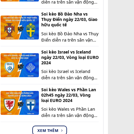
chuẩn bị cho Euro 2024 và
diễn ra trên sân vận động
Copa America 2024 năm
Johan Cruyff – sân nhà của
Soi kèo Bồ Đào Nha vs
nay. Soi kèo Anh vs [...]
cơn lốc màu da cam. Với
Thụy Điển ngày 22/03, Giao
bản chất của một trận giao
hữu quốc tế
hữu, 2 đội chắc chắn sẽ đưa
ra những phương án thử
Soi kèo Bồ Đào Nha vs Thụy
nghiệm để chuẩn bị cho
Điển diễn ra trên sân vận
VCK Euro diễn ra vào giữa
động Estadio Dom Afonso
Soi kèo Israel vs Iceland
tháng 6. [...]
Henriques. Dù chỉ mang
ngày 22/03, Vòng loại EURO
tính chất giao hữu, nhưng
2024
cả 2 đội đang đặt quyết tâm
chiến thắng rất cao để
Soi kèo Israel vs Iceland
chuẩn bị tinh thần trước khi
diễn ra trên sân vận động
Euro 2024 chính thức khởi
Ferenc Szusza. Cả 2 đội sẽ
Soi kèo Wales vs Phần Lan
tranh vào tháng 6 năm nay.
cạnh tranh nhau cho tấm vé
02h45 ngày 22/03, Vòng
[...]
cuối cùng đến chơi tại VCK
loại EURO 2024
Euro năm nay. Do đó, cả 2
đều đặt quyết tâm rất cao.
Soi kèo Wales vs Phần Lan
Theo đó, giới chuyên môn
diễn ra trên sân vận động
đang nhận định Israel gặp
Cardiff City. Đây là trận cầu
rất nhiều khó [...]
được 2 đội đặc biệt chú
XEM THÊM